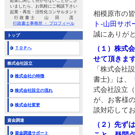
起業に関して分からないことがござ
いましたら、お気軽にご相談下さい
起業・再生・活性化コンサルタント
相模原市の
行 政 書 士 山 田 茂
ト‐山田サポ
行政書士事務所 ・ プロフィール
誠にありが
トップ
（１）株式
ＴＯＰへ
せて頂きま
株式会社設立
「株式会社設
株式会社の特徴
書士)」は、
式会社設立
株式会社設立の流れ
が、お客様の
株式会社変更
談対応して
資金調達
（２）先ず
資金調達サポート
こと、疑問