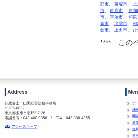
部市
、
宝塚市
、
上
市
、
鈴鹿市
、
岸和
市
、
宇治市
、
和泉
倉市
、
出雲市
、
都
巻市
、
上田市
、
ひ
**** こ
Address
Men
行政書士 山田経営法務事務所
ホ
〒206-0032
株
東京都多摩市南野3-7-26
開
電話番号：042-400-0356 / FAX：042-338-4355
事
アクセスマップ
無
事