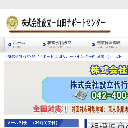
ホーム
株式会社設立
開業資金調達
HOME
COMPANY ESTAB.
BORROWING
「株式会社設立代行/サポート‐山田サポートセンター(行政書士)」 TOP
メール相談！（24時間受付）
相模原市