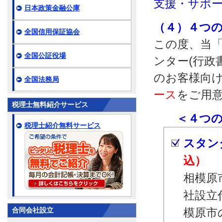
支援・サポ
日本政策金融公庫
（４）４つ
全国信用保証協会
この度、当「
全国公証役場
ンター(行政
のお客様向
全国法務局
ース
をご用
税理士無料紹介サービス
＜４つのサ
税理士紹介無料サービス
スタン
込）
相模原
社設立
合同会社設立
模原市