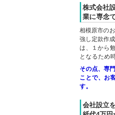
株式会社
業に専念で
相模原市の
強し定款作
は、１から
となるため
その点、専
ことで、お
す。
会社設立
紙代4万円