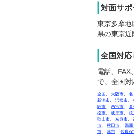
対面サポ
東京多摩地
県の東京近
全国対応
電話、FA
で、全国対
全国
、
大阪市
、
名
新潟市
、
浜松市
、
阪市
、
西宮市
、
倉
松市
、
岐阜市
、
枚
歌山市
、
奈良市
、
市
、
秋田市
、
那覇
市
、
津市
、
佐世保