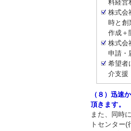
料経営
株式会
時と創
作成＋
株式会
申請・
希望者
介支援
（８）迅速
頂きます。
また、同時に
トセンター(