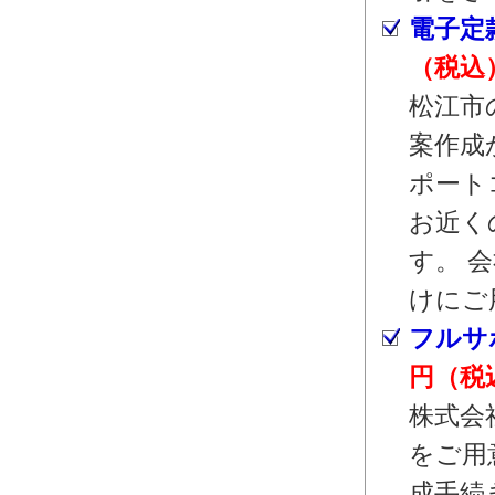
電子定
（税込
松江市
案作成
ポート
お近く
す。 
けにご
フルサ
円（税
株式会
をご用
成手続