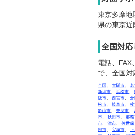
東京多摩地
県の東京近
全国対応
電話、FA
で、全国対
全国
、
大阪市
、
名
新潟市
、
浜松市
、
阪市
、
西宮市
、
倉
松市
、
岐阜市
、
枚
歌山市
、
奈良市
、
市
、
秋田市
、
那覇
市
、
津市
、
佐世保
部市
、
宝塚市
、
上