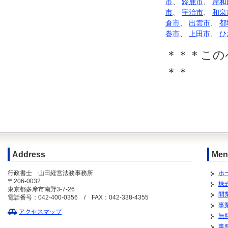
市
、
鈴鹿市
、
岸和
市
、
宇治市
、
和泉
倉市
、
出雲市
、
都
巻市
、
上田市
、
ひ
＊＊＊この
＊＊
Address
Men
行政書士 山田経営法務事務所
ホ
〒206-0032
株
東京都多摩市南野3-7-26
開
電話番号：042-400-0356 / FAX：042-338-4355
事
アクセスマップ
無
事