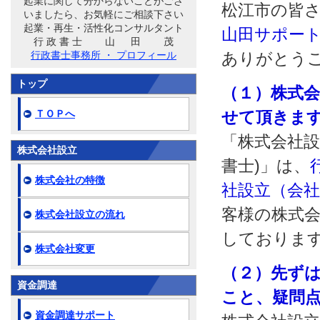
起業に関して分からないことがござ
松江市の皆
いましたら、お気軽にご相談下さい
起業・再生・活性化コンサルタント
山田サポート
行 政 書 士 山 田 茂
行政書士事務所 ・ プロフィール
ありがとう
トップ
（１）株式
ＴＯＰへ
せて頂きま
「株式会社設
株式会社設立
書士)」は、
株式会社の特徴
社設立（会
客様の株式会
株式会社設立の流れ
しておりま
株式会社変更
（２）先ず
資金調達
こと、疑問
資金調達サポート