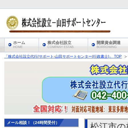
ホーム
株式会社設立
開業資金調達
HOME
COMPANY ESTAB.
BORROWING
「株式会社設立代行/サポート‐山田サポートセンター(行政書士)」 TOP
メール相談！（24時間受付）
松江市の