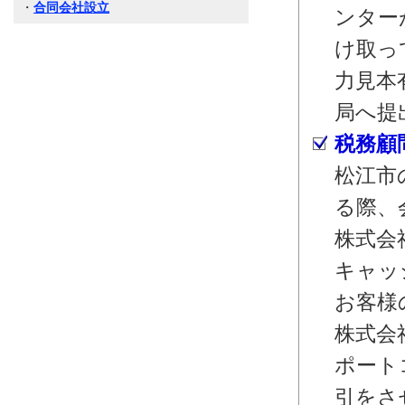
・
合同会社設立
ンター
け取っ
力見本
局へ提
税務顧
松江市
る際、
株式会
キャッ
お客様
株式会
ポート
引をさ