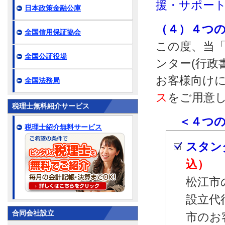
援・サポー
日本政策金融公庫
（４）４つ
全国信用保証協会
この度、当「
全国公証役場
ンター(行政
お客様向け
全国法務局
ス
をご用意
税理士無料紹介サービス
＜４つのサ
税理士紹介無料サービス
スタン
込）
松江市
設立代
合同会社設立
市のお