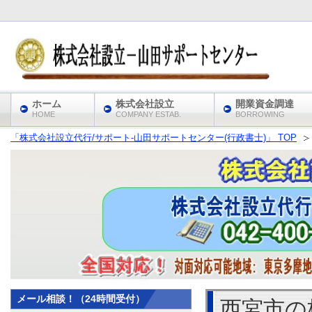
ホーム
株式会社設立
開業資金調達
HOME
COMPANY ESTAB.
BORROWING
「株式会社設立代行/サポート‐山田サポートセンター(行政書士)」 TOP
メール相談！（24時間受付）
西宮市の