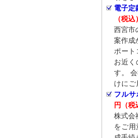
電子定
（税込
西宮市
案作成
ポート
お近く
す。 
けにご
フルサ
円（税
株式会
をご用
成手続