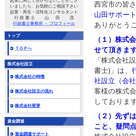
起業に関して分からないことがござ
西宮市の皆
いましたら、お気軽にご相談下さい
起業・再生・活性化コンサルタント
山田サポート
行 政 書 士 山 田 茂
行政書士事務所 ・ プロフィール
ありがとう
トップ
（１）株式
ＴＯＰへ
せて頂きま
「株式会社設
株式会社設立
書士)」は、
株式会社の特徴
社設立（会
客様の株式会
株式会社設立の流れ
しておりま
株式会社変更
（２）先ず
資金調達
こと、疑問
資金調達サポート