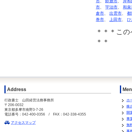
市
、
鈴鹿市
、
岸和
市
、
宇治市
、
和泉
倉市
、
出雲市
、
都
巻市
、
上田市
、
ひ
＊＊＊この
＊＊
Address
Men
行政書士 山田経営法務事務所
ホ
〒206-0032
株
東京都多摩市南野3-7-26
開
電話番号：042-400-0356 / FAX：042-338-4355
事
アクセスマップ
無
事