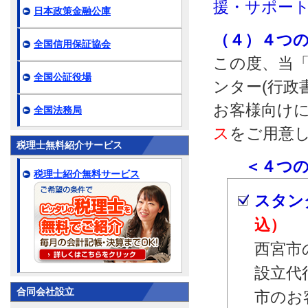
援・サポー
日本政策金融公庫
（４）４つ
全国信用保証協会
この度、当「
全国公証役場
ンター(行政
お客様向け
全国法務局
ス
をご用意
税理士無料紹介サービス
＜４つのサ
税理士紹介無料サービス
スタン
込）
西宮市
設立代
合同会社設立
市のお