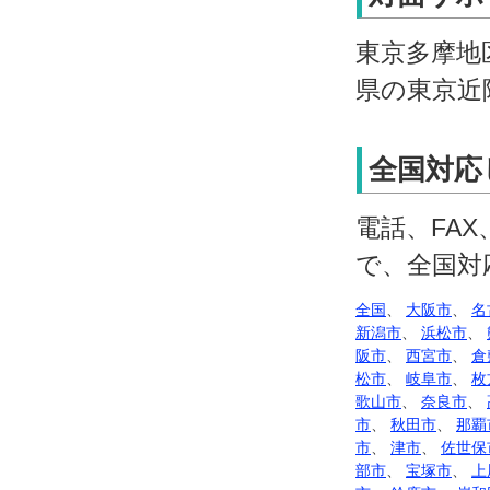
東京多摩地
県の東京近
全国対応
電話、FA
で、全国対
全国
、
大阪市
、
名
新潟市
、
浜松市
、
阪市
、
西宮市
、
倉
松市
、
岐阜市
、
枚
歌山市
、
奈良市
、
市
、
秋田市
、
那覇
市
、
津市
、
佐世保
部市
、
宝塚市
、
上