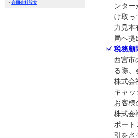
・
合同会社設立
ンター
け取っ
力見本
局へ提
税務顧
西宮市
る際、
株式会
キャッ
お客様
株式会
ポート
引をさ