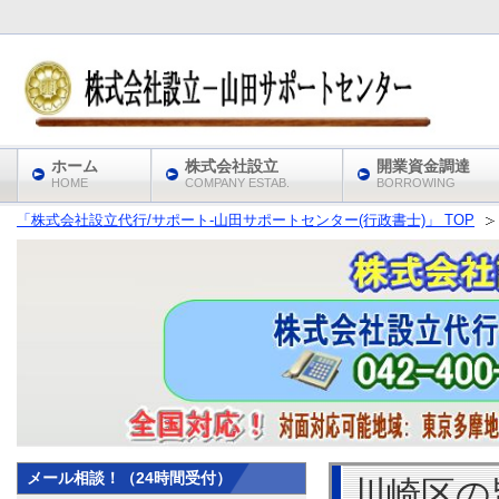
ホーム
株式会社設立
開業資金調達
HOME
COMPANY ESTAB.
BORROWING
「株式会社設立代行/サポート‐山田サポートセンター(行政書士)」 TOP
メール相談！（24時間受付）
川崎区の