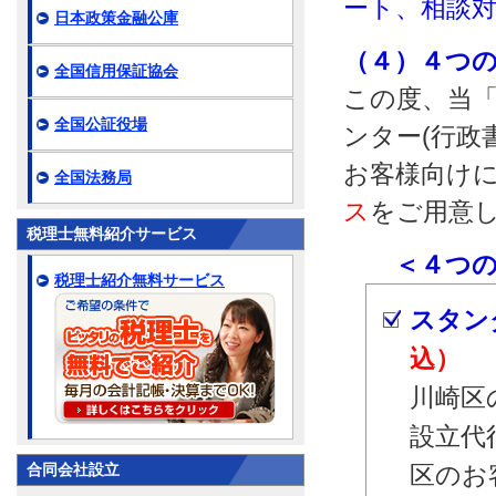
ート、相談
日本政策金融公庫
（４）４つ
全国信用保証協会
この度、当「
全国公証役場
ンター(行政
お客様向け
全国法務局
ス
をご用意
税理士無料紹介サービス
＜４つのサ
税理士紹介無料サービス
スタン
込）
川崎区
設立代
合同会社設立
区のお