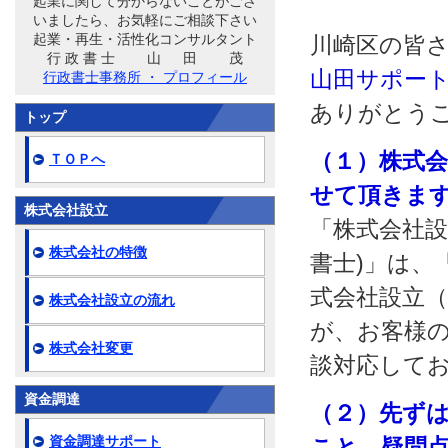
起業に関して分からないことがござ
いましたら、お気軽にご相談下さい
起業・再生・活性化コンサルタント
川崎区の皆
行 政 書 士 山 田 茂
山田サポート
行政書士事務所 ・ プロフィール
ありがとう
トップ
（１）株式
ＴＯＰへ
せて頂きま
株式会社設立
「株式会社設
株式会社の特徴
書士)」は、
式会社設立
株式会社設立の流れ
が、お客様の
株式会社変更
談対応して
資金調達
（２）先ず
資金調達サポート
こと、疑問