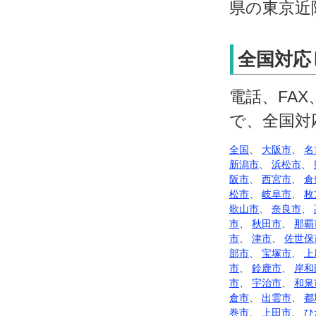
県の東京近
全国対応
電話、FA
で、全国対
全国
、
大阪市
、
名
新潟市
、
浜松市
、
阪市
、
西宮市
、
倉
松市
、
岐阜市
、
枚
歌山市
、
奈良市
、
市
、
秋田市
、
那覇
市
、
津市
、
佐世保
部市
、
宝塚市
、
上
市
、
鈴鹿市
、
岸和
市
、
宇治市
、
和泉
倉市
、
出雲市
、
都
巻市
、
上田市
、
ひ