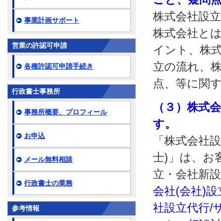
株式会社設
事業計画サポート
株式会社と
営業の許認可申請
イント、株
立の流れ、
各種許認可申請手続き
点、等に関
行政書士事務所
（３）株式
事務所概要、プロフィール
す。
お申込
「株式会社設
士)」は、お
メール無料相談
立・会社新
行政書士の業務
会社(会社)
社設立代行/
参考情報