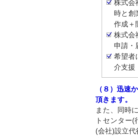
株式会
時と創
作成＋
株式会
申請・
希望者
介支援
（８）迅速
頂きます。
また、同時に
トセンター(
(会社)設立