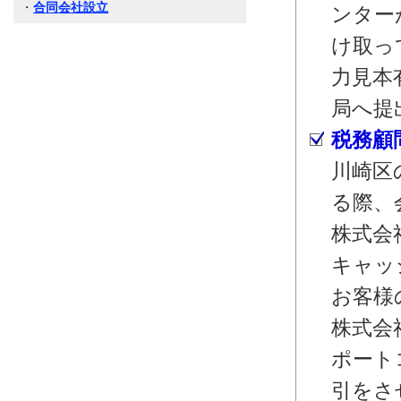
・
合同会社設立
ンター
け取っ
力見本
局へ提
税務顧
川崎区
る際、
株式会
キャッ
お客様
株式会
ポート
引をさ