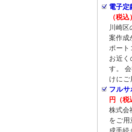
電子定
（税込
川崎区
案作成
ポート
お近く
す。 
けにご
フルサ
円（税
株式会
をご用
成手続