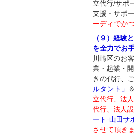
立代行/サポ
支援・サポ
ーディでか
（９）経験
を全力でお
川崎区のお
業・起業・
きの代行、
ルタント」
立代行、法
代行、法人
ート‐山田サ
させて頂き